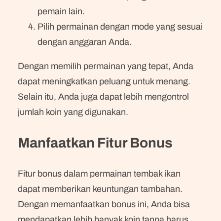
pemain lain.
Pilih permainan dengan mode yang sesuai
dengan anggaran Anda.
Dengan memilih permainan yang tepat, Anda
dapat meningkatkan peluang untuk menang.
Selain itu, Anda juga dapat lebih mengontrol
jumlah koin yang digunakan.
Manfaatkan Fitur Bonus
Fitur bonus dalam permainan tembak ikan
dapat memberikan keuntungan tambahan.
Dengan memanfaatkan bonus ini, Anda bisa
mendapatkan lebih banyak koin tanpa harus