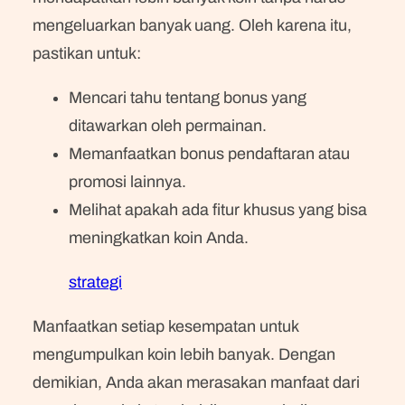
mengeluarkan banyak uang. Oleh karena itu,
pastikan untuk:
Mencari tahu tentang bonus yang
ditawarkan oleh permainan.
Memanfaatkan bonus pendaftaran atau
promosi lainnya.
Melihat apakah ada fitur khusus yang bisa
meningkatkan koin Anda.
strategi
Manfaatkan setiap kesempatan untuk
mengumpulkan koin lebih banyak. Dengan
demikian, Anda akan merasakan manfaat dari