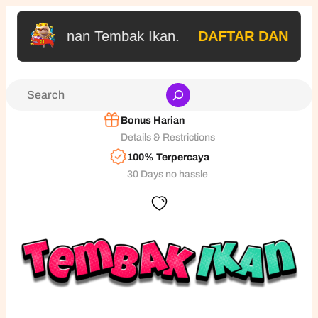
Lewati
 permainan Tembak Ikan.
DAFTAR DAN LOGIN 
ke
konten
S
e
Bonus Harian
a
Details & Restrictions
r
100% Terpercaya
c
30 Days no hassle
h