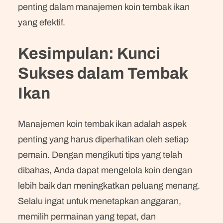
penting dalam manajemen koin tembak ikan
yang efektif.
Kesimpulan: Kunci
Sukses dalam Tembak
Ikan
Manajemen koin tembak ikan adalah aspek
penting yang harus diperhatikan oleh setiap
pemain. Dengan mengikuti tips yang telah
dibahas, Anda dapat mengelola koin dengan
lebih baik dan meningkatkan peluang menang.
Selalu ingat untuk menetapkan anggaran,
memilih permainan yang tepat, dan