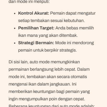
dari mode ini meliputi:
Kontrol Akurat:
Pemain dapat mengatur
setiap tembakan sesuai kebutuhan.
Pemilihan Target:
Anda bebas memilih
ikan mana yang akan ditembak.
Strategi Bermain:
Mode ini mendorong
pemain untuk berpikir strategis.
Di sisi lain, auto mode memungkinkan
permainan berlangsung lebih cepat. Dalam
mode ini, tembakan akan secara otomatis
mengenai ikan dalam jangkauan. Ini
memberikan keuntungan bagi pemain yang
ingin mengumpulkan poin dengan cepat.
Beberapa keuntungan dari auto mode adalah: