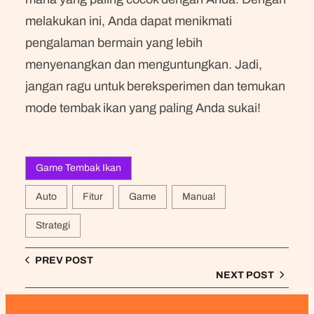
melakukan ini, Anda dapat menikmati
pengalaman bermain yang lebih
menyenangkan dan menguntungkan. Jadi,
jangan ragu untuk bereksperimen dan temukan
mode tembak ikan yang paling Anda sukai!
Game Tembak Ikan
Auto
Fitur
Game
Manual
Strategi
PREV POST
NEXT POST