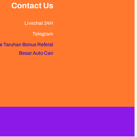
Contact Us
Livechat 24H
Telegram
 Taruhan Bonus Referal
Besar Auto Cair