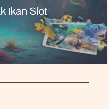
 Ikan Slot