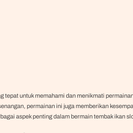
ng tepat untuk memahami dan menikmati permainan 
senangan, permainan ini juga memberikan kesemp
rbagai aspek penting dalam bermain tembak ikan slo