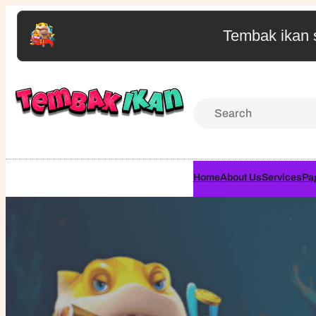
Lewati
Tembak ikan slot ad
ke
konten
S
e
a
r
Home
About Us
Services
Pa
c
h