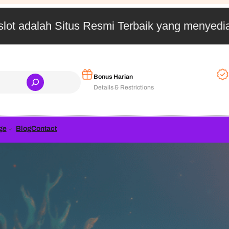
alah Situs Resmi Terbaik yang menyediakan b
Bonus Harian
Details & Restrictions
ge
Blog
Contact