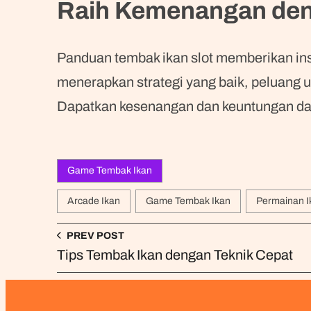
Raih Kemenangan den
Panduan tembak ikan slot memberikan ins
menerapkan strategi yang baik, peluang u
Dapatkan kesenangan dan keuntungan dar
Game Tembak Ikan
Arcade Ikan
Game Tembak Ikan
Permainan I
PREV POST
Tips Tembak Ikan dengan Teknik Cepat