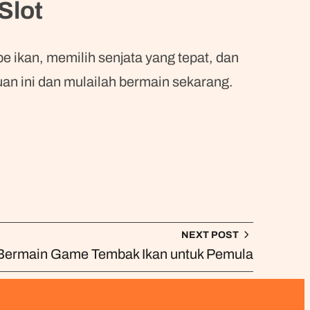
Slot
 ikan, memilih senjata yang tepat, dan
uan ini dan mulailah bermain sekarang.
NEXT POST
Bermain Game Tembak Ikan untuk Pemula