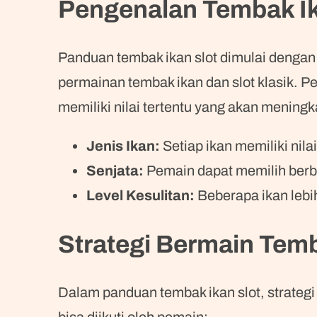
Pengenalan Tembak Ik
Panduan tembak ikan slot dimulai denga
permainan tembak ikan dan slot klasik. 
memiliki nilai tertentu yang akan mening
Jenis Ikan:
Setiap ikan memiliki nila
Senjata:
Pemain dapat memilih berb
Level Kesulitan:
Beberapa ikan lebih
Strategi Bermain Temb
Dalam panduan tembak ikan slot, strateg
bisa diikuti oleh pemain: