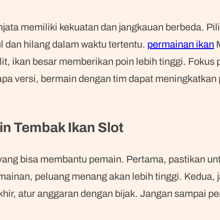
jata memiliki kekuatan dan jangkauan berbeda. Pili
 dan hilang dalam waktu tertentu.
permainan ikan
M
t, ikan besar memberikan poin lebih tinggi. Fokus 
a versi, bermain dengan tim dapat meningkatkan 
n Tembak Ikan Slot
ips yang bisa membantu pemain. Pertama, pastikan
nan, peluang menang akan lebih tinggi. Kedua, ja
akhir, atur anggaran dengan bijak. Jangan sampai