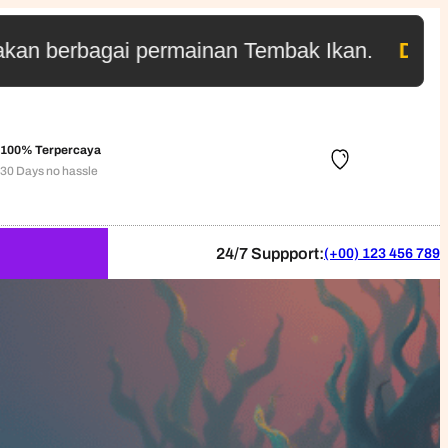
erbagai permainan Tembak Ikan.
DAFTAR D
100% Terpercaya
30 Days no hassle
24/7 Suppport:
(+00) 123 456 789