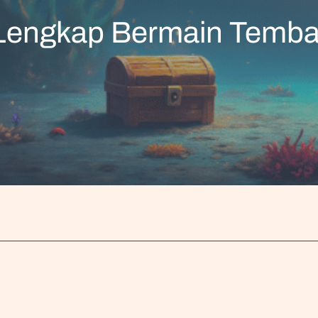
engkap Bermain Tembak