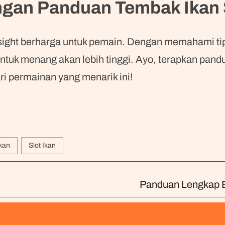
gan Panduan Tembak Ikan 
ight berharga untuk pemain. Dengan memahami tipe
ntuk menang akan lebih tinggi. Ayo, terapkan pand
i permainan yang menarik ini!
kan
Slot Ikan
Panduan Lengkap 