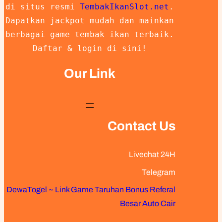
di situs resmi
TembakIkanSlot.net
.
Dapatkan jackpot mudah dan mainkan
berbagai game tembak ikan terbaik.
Daftar & login di sini!
Our Link
Contact Us
Livechat 24H
Telegram
DewaTogel ~ Link Game Taruhan Bonus Referal
Besar Auto Cair