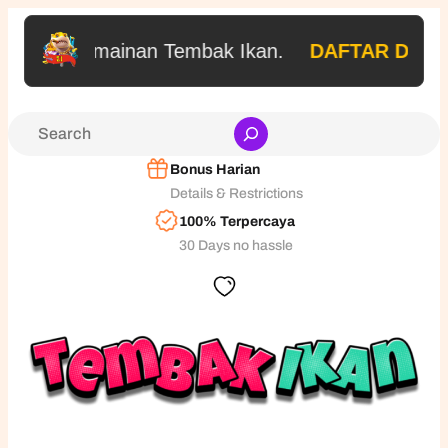
Lewati
agai permainan Tembak Ikan.
DAFTAR DAN LO
ke
konten
S
e
Bonus Harian
a
Details & Restrictions
r
100% Terpercaya
c
30 Days no hassle
h