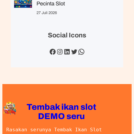
Pecinta Slot
27 Juli 2026
Social Icons
Facebook
Instagram
LinkedIn
Twitter
WhatsApp
Tembak ikan slot
DEMO seru
Rasakan serunya Tembak Ikan Slot