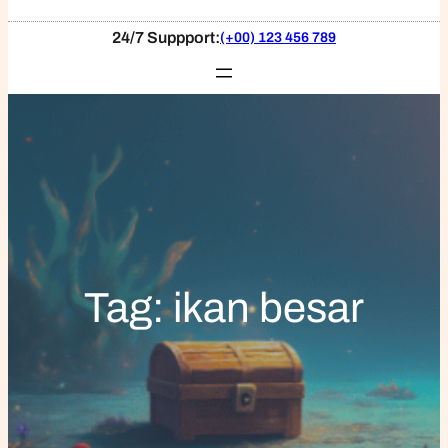
24/7 Suppport:
(+00) 123 456 789
Tag:
ikan besar