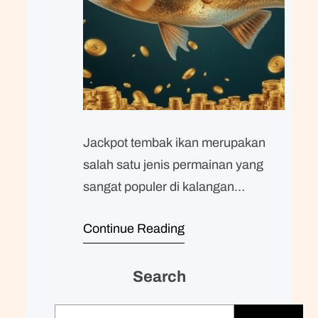
Jackpot tembak ikan merupakan
salah satu jenis permainan yang
sangat populer di kalangan
penggemar game online. Dalam
Continue Reading
permainan ini, pemain memiliki
kesempatan untuk meraih hadiah
besar dengan menangkap berbagai
Search
jenis ikan. Selain seru, permainan
C