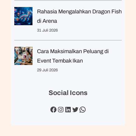
Rahasia Mengalahkan Dragon Fish
di Arena
31 Juli 2026
Cara Maksimalkan Peluang di
Event Tembak Ikan
29 Juli 2026
Social Icons
Facebook
Instagram
LinkedIn
Twitter
WhatsApp