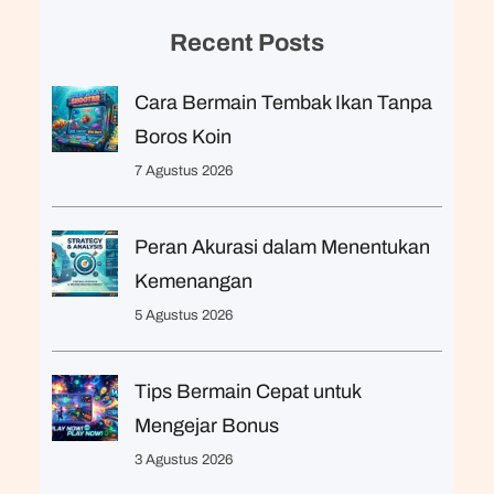
Recent Posts
Cara Bermain Tembak Ikan Tanpa
Boros Koin
7 Agustus 2026
Peran Akurasi dalam Menentukan
Kemenangan
5 Agustus 2026
Tips Bermain Cepat untuk
Mengejar Bonus
3 Agustus 2026