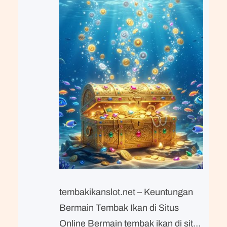
meraih kemenangan. Dalam artikel
ini, kita akan membahas
beberapa…
tembakikanslot.net – Keuntungan
Bermain Tembak Ikan di Situs
Online Bermain tembak ikan di situs