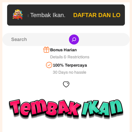
Lewati
an Tembak Ikan.
DAFTAR DAN LOGIN SEKARA
ke
konten
S
e
Bonus Harian
a
Details & Restrictions
r
100% Terpercaya
c
30 Days no hassle
h