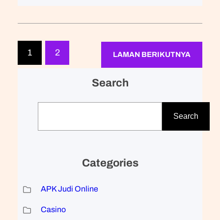
memengaruhi hasil dan
pengalaman bermain. Banyak
pemain mencari tahu kapan waktu
terbaik untuk bermain agar
1
2
LAMAN BERIKUTNYA
mendapatkan hasil maksimal.
Dalam artikel ini, kita akan
Search
membahas berbagai aspek dan tips
C
terkait waktu yang tepat…
a
Search
r
i
Categories
APK Judi Online
Casino