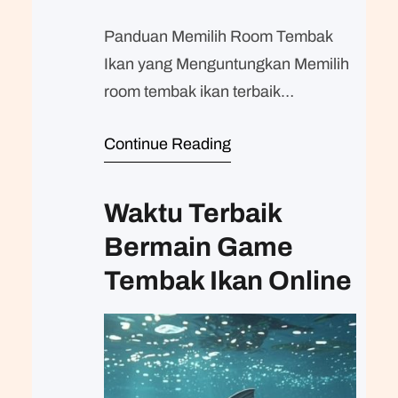
Panduan Memilih Room Tembak
Ikan yang Menguntungkan Memilih
room tembak ikan terbaik
merupakan langkah penting dalam
Continue Reading
meraih keuntungan. Dalam dunia
perjudian online, room tembak ikan
menjadi salah satu pilihan yang
Waktu Terbaik
menarik. Namun, tidak semua room
Bermain Game
menawarkan pengalaman yang
Tembak Ikan Online
sama. Oleh karena itu, Anda perlu
mengetahui beberapa faktor yang
mempengaruhi pemilihan room
yang tepat. Dalam panduan…