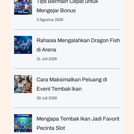
Tips Bermain Cepat untuk
Mengejar Bonus
3 Agustus 2026
Rahasia Mengalahkan Dragon Fish
di Arena
31 Juli 2026
Cara Maksimalkan Peluang di
Event Tembak Ikan
29 Juli 2026
Mengapa Tembak Ikan Jadi Favorit
Pecinta Slot