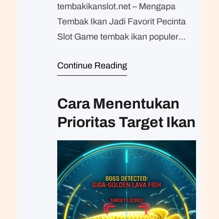
tembakikanslot.net – Mengapa
Tembak Ikan Jadi Favorit Pecinta
Slot Game tembak ikan populer
telah menjadi salah satu pilihan
Continue Reading
utama di kalangan pecinta slot.
Permainan ini menawarkan
pengalaman berbeda yang tidak
Cara Menentukan
hanya mengandalkan
Prioritas Target Ikan
keberuntungan. Dengan kombinasi
strategi dan keterampilan, pemain
dapat merasakan sensasi menang
yang lebih mendebarkan. Selain itu,
grafis yang menarik dan efek suara
yang…