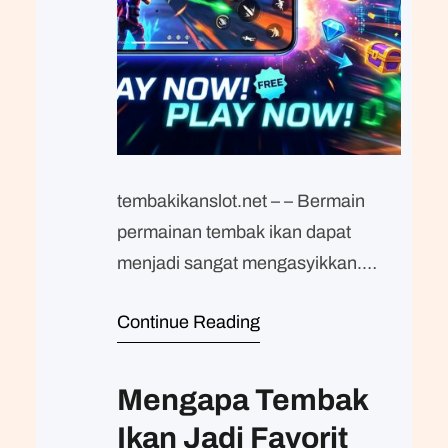
tembakikanslot.net – – Bermain
permainan tembak ikan dapat
menjadi sangat mengasyikkan.
Namun, untuk meraih bonus
Continue Reading
tembak ikan cepat, Anda perlu tahu
beberapa strategi. Dengan
menggunakan tips yang tepat, Anda
Mengapa Tembak
bisa meningkatkan peluang
Ikan Jadi Favorit