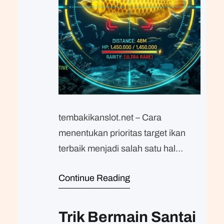
tembakikanslot.net – Cara
menentukan prioritas target ikan
terbaik menjadi salah satu hal
penting dalam dunia memancing. –
Continue Reading
Memilih target ikan yang tepat
dapat meningkatkan peluang Anda
untuk mendapatkan hasil yang
Trik Bermain Santai