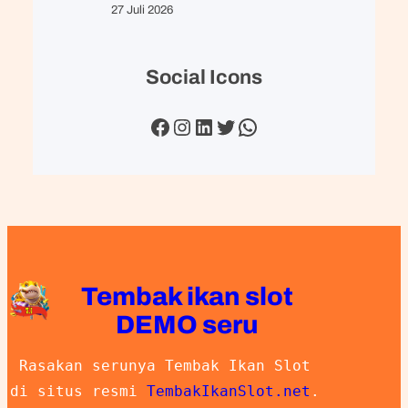
27 Juli 2026
Social Icons
Facebook
Instagram
LinkedIn
Twitter
WhatsApp
Tembak ikan slot
DEMO seru
Rasakan serunya Tembak Ikan Slot
di situs resmi
TembakIkanSlot.net
.