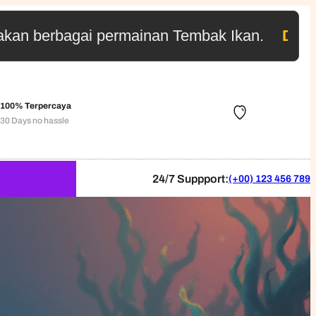
erbagai permainan Tembak Ikan.
DAFTAR D
100% Terpercaya
30 Days no hassle
24/7 Suppport:
(+00) 123 456 789