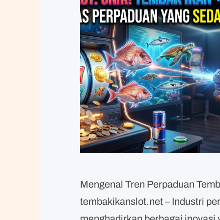
Mengenal Tren Perpaduan Tembak 
tembakikanslot.net – Industri p
menghadirkan berbagai inovasi