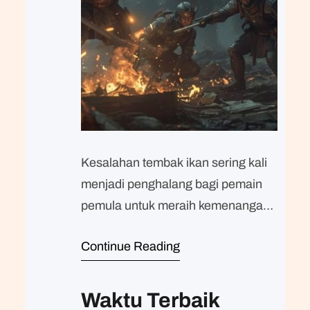
Kesalahan tembak ikan sering kali
menjadi penghalang bagi pemain
pemula untuk meraih kemenangan.
Banyak pemain yang baru
Continue Reading
mengenal permainan ini melakukan
kesalahan yang dapat mengganggu
pengalaman bermain dan
Waktu Terbaik