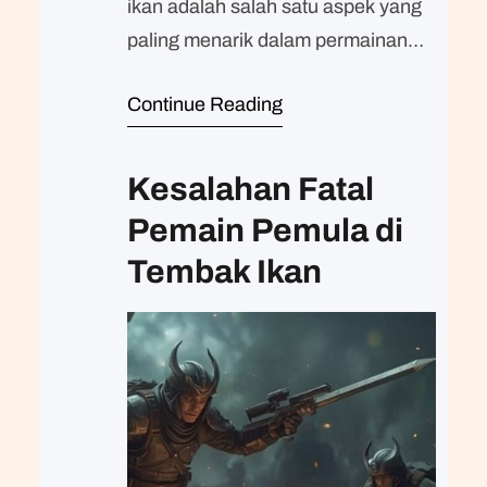
ikan adalah salah satu aspek yang
paling menarik dalam permainan
ini. Banyak pemain yang ingin cepat
Continue Reading
naik level untuk mendapatkan lebih
banyak keuntungan dalam
permainan. Namun, tidak semua
Kesalahan Fatal
orang tahu cara yang efektif untuk
Pemain Pemula di
melakukannya. Dalam artikel ini,
Tembak Ikan
kita akan membahas berbagai
strategi yang dapat membantu
Anda meningkatkan level dengan
cepat.…