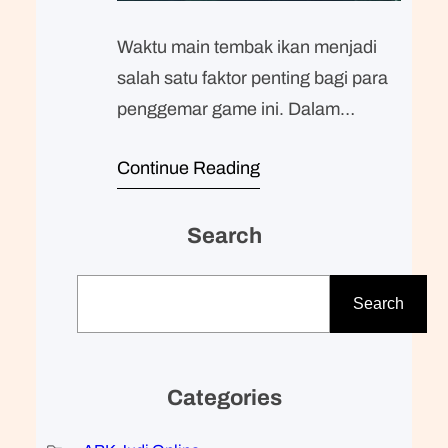
Waktu main tembak ikan menjadi
salah satu faktor penting bagi para
penggemar game ini. Dalam
permainan yang mengasyikkan ini,
Continue Reading
waktu yang tepat dapat
memengaruhi hasil dan
pengalaman bermain. Banyak
Search
pemain mencari tahu kapan waktu
C
terbaik untuk bermain agar
a
Search
mendapatkan hasil maksimal.
r
Dalam artikel ini, kita akan
i
membahas berbagai aspek dan tips
Categories
terkait waktu yang tepat…