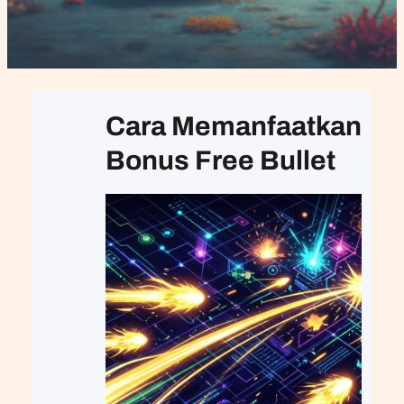
Cara Memanfaatkan
Bonus Free Bullet