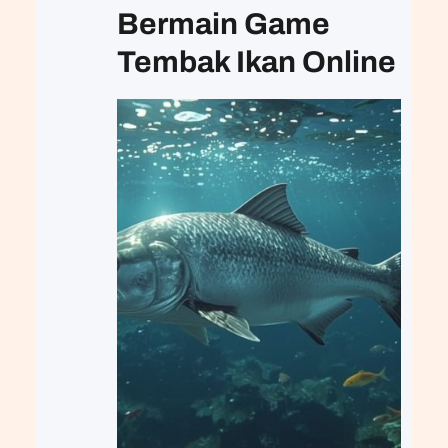
menurunkan peluang mereka untuk
Bermain Game
berhasil. Dengan memahami
Tembak Ikan Online
kesalahan-kesalahan ini, pemain
pemula dapat meningkatkan
keterampilan mereka dan
menikmati permainan dengan lebih
baik. Mari kita bahas beberapa
kesalahan fatal…